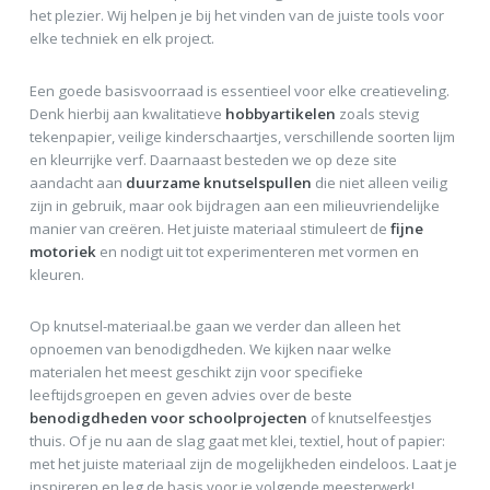
het plezier. Wij helpen je bij het vinden van de juiste tools voor
elke techniek en elk project.
Een goede basisvoorraad is essentieel voor elke creatieveling.
Denk hierbij aan kwalitatieve
hobbyartikelen
zoals stevig
tekenpapier, veilige kinderschaartjes, verschillende soorten lijm
en kleurrijke verf. Daarnaast besteden we op deze site
aandacht aan
duurzame knutselspullen
die niet alleen veilig
zijn in gebruik, maar ook bijdragen aan een milieuvriendelijke
manier van creëren. Het juiste materiaal stimuleert de
fijne
motoriek
en nodigt uit tot experimenteren met vormen en
kleuren.
Op knutsel-materiaal.be gaan we verder dan alleen het
opnoemen van benodigdheden. We kijken naar welke
materialen het meest geschikt zijn voor specifieke
leeftijdsgroepen en geven advies over de beste
benodigdheden voor schoolprojecten
of knutselfeestjes
thuis. Of je nu aan de slag gaat met klei, textiel, hout of papier:
met het juiste materiaal zijn de mogelijkheden eindeloos. Laat je
inspireren en leg de basis voor je volgende meesterwerk!